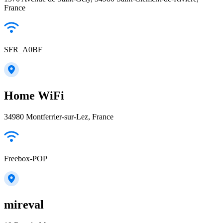
France
SFR_A0BF
Home WiFi
34980 Montferrier-sur-Lez, France
Freebox-POP
mireval