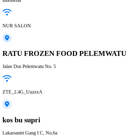
Indonesia
NUR SALON
RATU FROZEN FOOD PELEMWATU
Jalan Dsn Pelemwatu No. 5
ZTE_2.4G_UuzzxA
kos bu supri
Lakarsantri Gang I C, No.6a