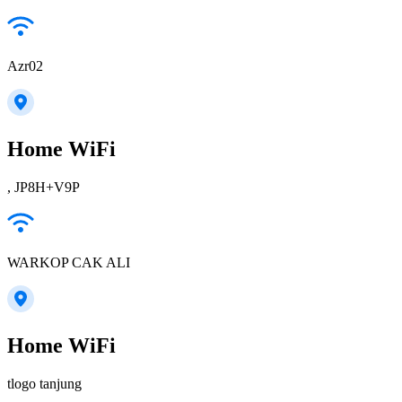
Azr02
Home WiFi
, JP8H+V9P
WARKOP CAK ALI
Home WiFi
tlogo tanjung