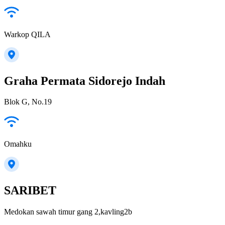
Warkop QILA
Graha Permata Sidorejo Indah
Blok G, No.19
Omahku
SARIBET
Medokan sawah timur gang 2,kavling2b