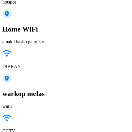
hotspot
Home WiFi
amak khasim gang 3 o
DIBRAN
warkop melas
waru
CCTV