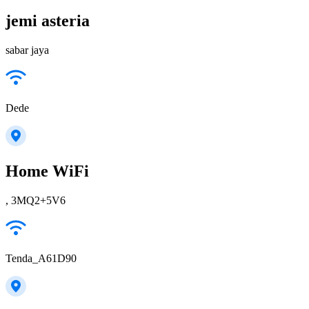
jemi asteria
sabar jaya
Dede
Home WiFi
, 3MQ2+5V6
Tenda_A61D90