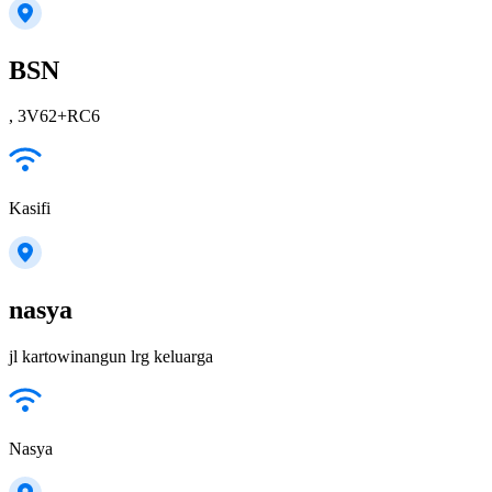
BSN
, 3V62+RC6
Kasifi
nasya
jl kartowinangun lrg keluarga
Nasya