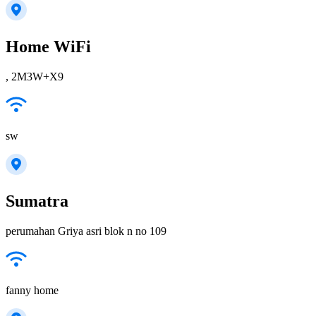
Home WiFi
, 2M3W+X9
sw
Sumatra
perumahan Griya asri blok n no 109
fanny home