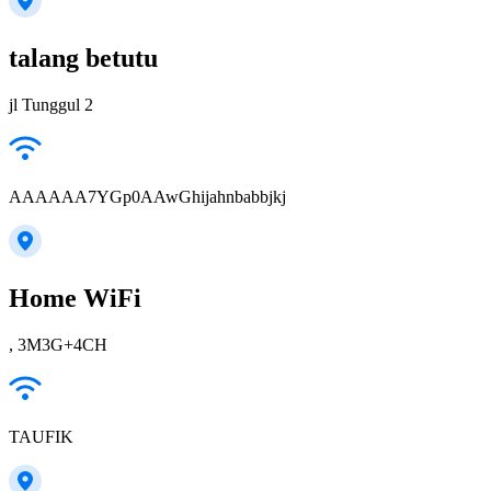
talang betutu
jl Tunggul 2
AAAAAA7YGp0AAwGhijahnbabbjkj
Home WiFi
, 3M3G+4CH
TAUFIK