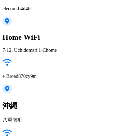
elecom-b4d46f
Home WiFi
7-12, Uchidomari 1-Chōme
e-Broad870cy9tn
沖縄
八重瀬町