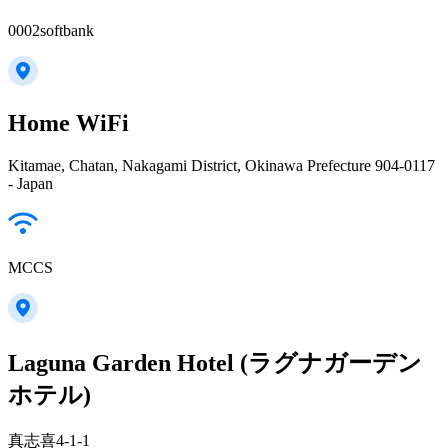
0002softbank
Home WiFi
Kitamae, Chatan, Nakagami District, Okinawa Prefecture 904-0117
- Japan
MCCS
Laguna Garden Hotel (ラグナガーデン
ホテル)
真志喜4-1-1