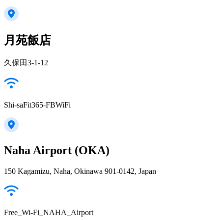
月苑飯店
久保田3-1-12
Shi-saFit365-FBWiFi
Naha Airport (OKA)
150 Kagamizu, Naha, Okinawa 901-0142, Japan
Free_Wi-Fi_NAHA_Airport