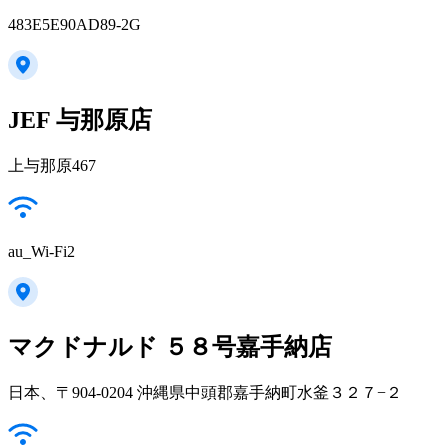
483E5E90AD89-2G
JEF 与那原店
上与那原467
au_Wi-Fi2
マクドナルド ５８号嘉手納店
日本、〒904-0204 沖縄県中頭郡嘉手納町水釜３２７−２