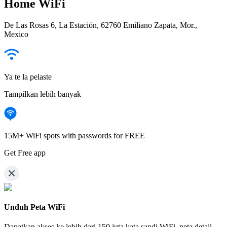
Home WiFi
De Las Rosas 6, La Estación, 62760 Emiliano Zapata, Mor.,
Mexico
Ya te la pelaste
Tampilkan lebih banyak
15M+ WiFi spots with passwords for FREE
Get Free app
Unduh Peta WiFi
Dapatkan akses ke lebih dari
150 juta kata sandi WiFi,
peta detail