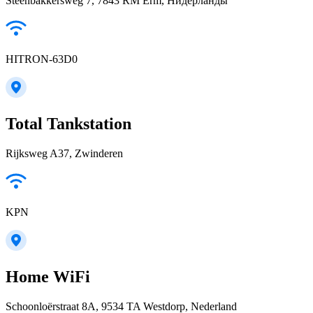
Steenbakkersweg 7, 7843 RM Erm, Нидерланды
HITRON-63D0
Total Tankstation
Rijksweg A37, Zwinderen
KPN
Home WiFi
Schoonloërstraat 8A, 9534 TA Westdorp, Nederland