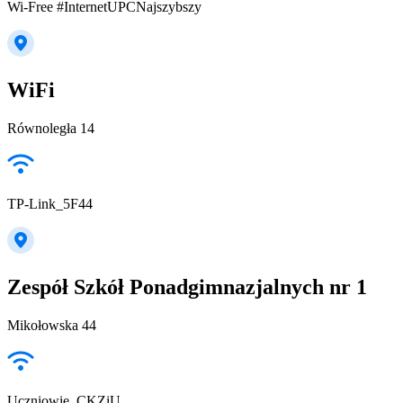
Wi-Free #InternetUPCNajszybszy
WiFi
Równoległa 14
TP-Link_5F44
Zespół Szkół Ponadgimnazjalnych nr 1
Mikołowska 44
Uczniowie_CKZiU