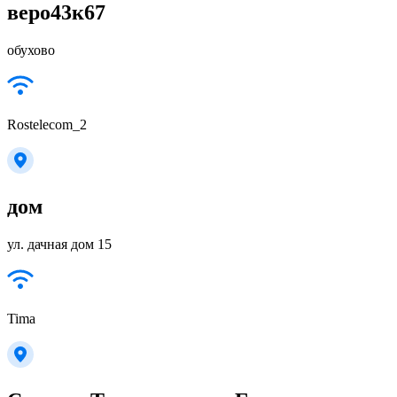
веро43к67
обухово
Rostelecom_2
дом
ул. дачная дом 15
Tima