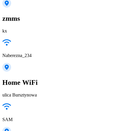
zmms
kx
Naberezna_234
Home WiFi
ulica Bursztynowa
SAM