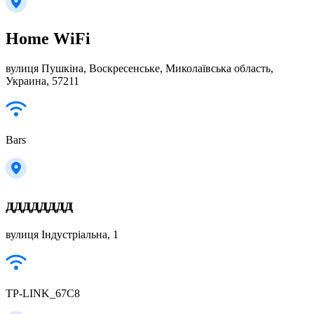
Home WiFi
вулиця Пушкіна, Воскресенське, Миколаївська область,
Украина, 57211
Bars
дддддддд
вулиця Індустріальна, 1
TP-LINK_67C8