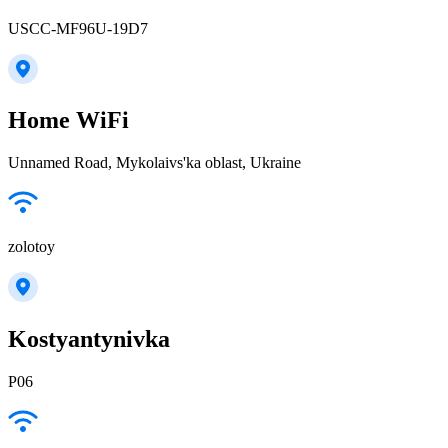
USCC-MF96U-19D7
Home WiFi
Unnamed Road, Mykolaivs'ka oblast, Ukraine
zolotoy
Kostyantynivka
P06