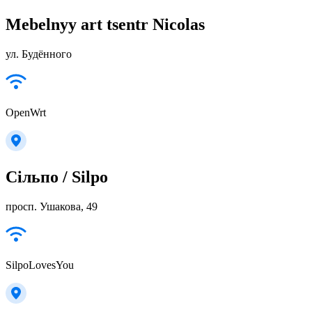
Mebelnyy art tsentr Nicolas
ул. Будённого
OpenWrt
Сільпо / Silpo
просп. Ушакова, 49
SilpoLovesYou