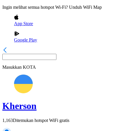
Ingin melihat semua hotspot Wi-Fi? Unduh WiFi Map
App Store
Google Play
Masukkan
KOTA
Kherson
1,163
Ditemukan hotspot WiFi gratis