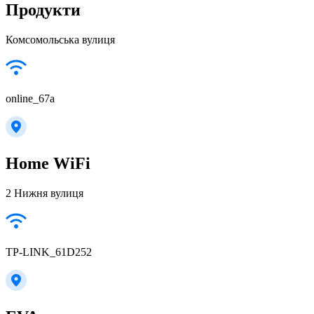
Продукти
Комсомольська вулиця
online_67a
Home WiFi
2 Нижня вулиця
TP-LINK_61D252