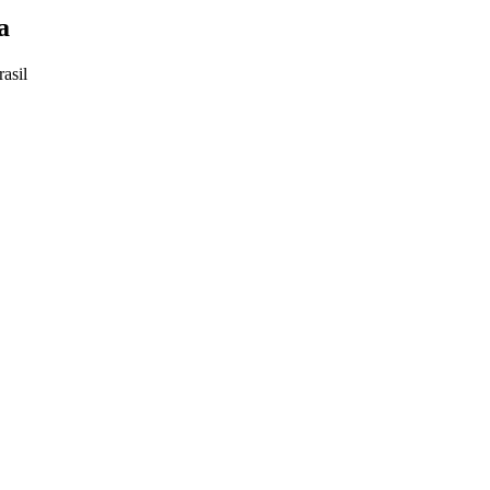
a
asil