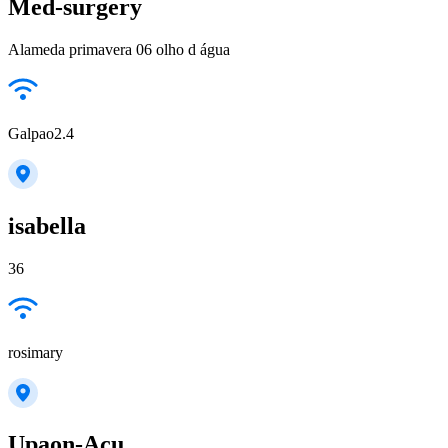
Med-surgery
Alameda primavera 06 olho d água
Galpao2.4
isabella
36
rosimary
Upaon-Açu