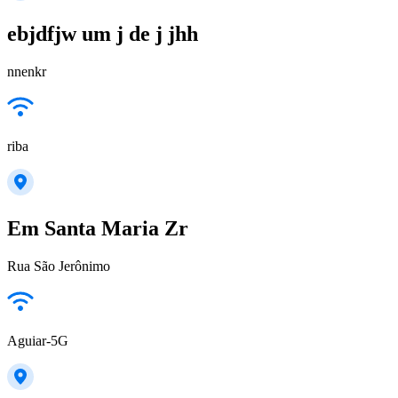
ebjdfjw um j de j jhh
nnenkr
riba
Em Santa Maria Zr
Rua São Jerônimo
Aguiar-5G