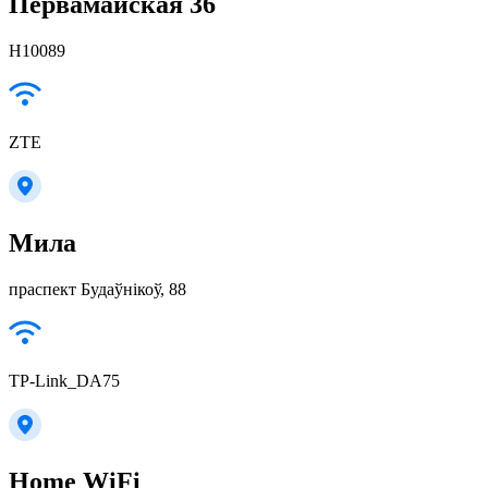
Первамайская 36
Н10089
ZTE
Мила
праспект Будаўнікоў, 88
TP-Link_DA75
Home WiFi