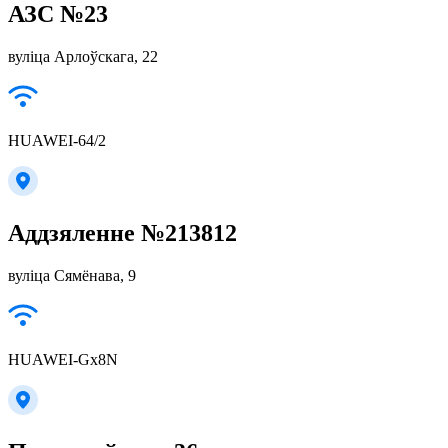
АЗС №23
вуліца Арлоўскага, 22
HUAWEI-64/2
Аддзяленне №213812
вуліца Сямёнава, 9
HUAWEI-Gx8N