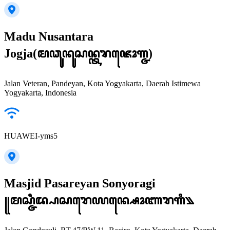
Madu Nusantara
Jogja(ꦩꦣꦸꦤꦸꦱꦤ꧀ꦠꦫꦗꦺꦴꦒ꧀ꦗ)
Jalan Veteran, Pandeyan, Kota Yogyakarta, Daerah Istimewa
Yogyakarta, Indonesia
HUAWEI-yms5
Masjid Pasareyan Sonyoragi
꧋ꦩꦱ꧀ꦗꦶꦢ꧀ꦥꦱꦫꦺꦪꦤ꧀ꦱꦺꦴꦚꦫꦒꦶ꧉