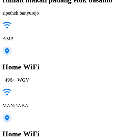
rumah makan padang elok basamo
sipethek banyurejo
AMP
Home WiFi
, 4964+WGV
MANDABA
Home WiFi