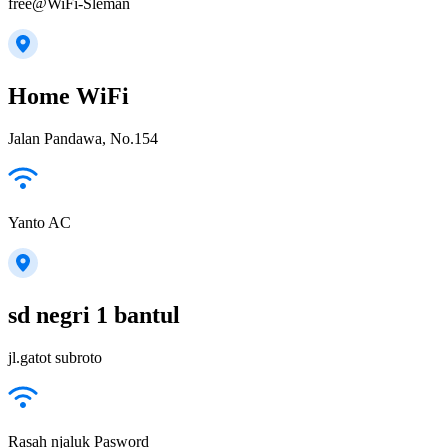
free@WiFi-Sleman
Home WiFi
Jalan Pandawa, No.154
Yanto AC
sd negri 1 bantul
jl.gatot subroto
Rasah njaluk Pasword