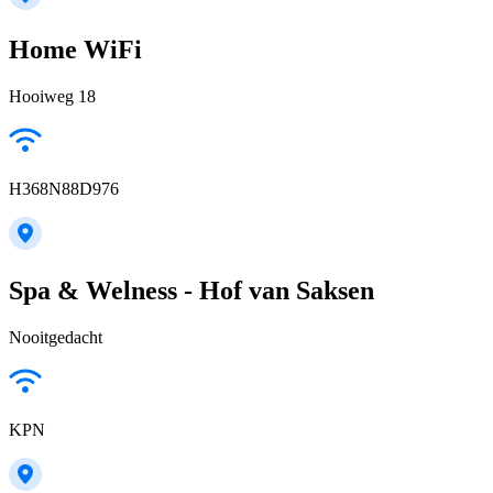
Home WiFi
Hooiweg 18
H368N88D976
Spa & Welness - Hof van Saksen
Nooitgedacht
KPN