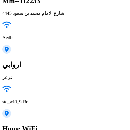
Mm--112233
4445 شارع الامام محمد بن سعود
Aedb
اروابي
عرعر
stc_wifi_9d3e
Home WiFi