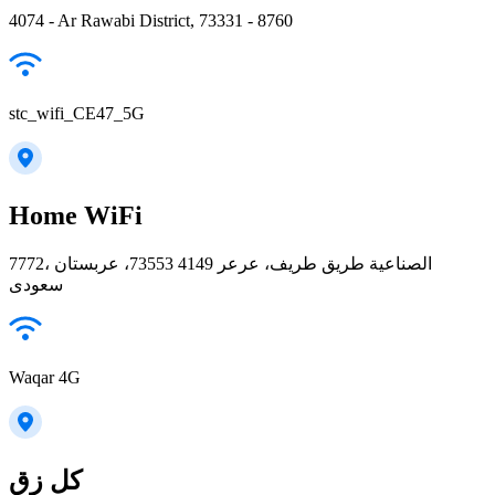
4074 - Ar Rawabi District, 73331 - 8760
stc_wifi_CE47_5G
Home WiFi
7772، الصناعية طريق طريف، عرعر 73553 4149، عربستان
سعودی
Waqar 4G
كل زق