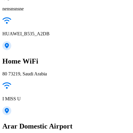
nensnsnsne
HUAWEI_B535_A2DB
Home WiFi
80 73219, Saudi Arabia
I MISS U
Arar Domestic Airport