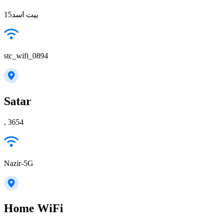
بيت اسد15
stc_wifi_0894
Satar
, 3654
Nazir-5G
Home WiFi