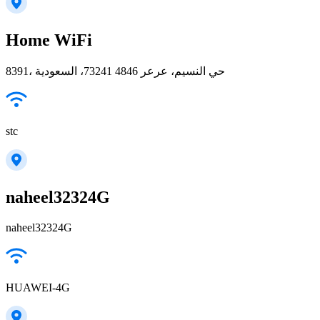
Home WiFi
8391، حي النسيم، عرعر 73241 4846، السعودية
stc
naheel32324G
naheel32324G
HUAWEI-4G