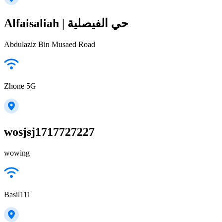
Alfaisaliah | حي الفيصلية
Abdulaziz Bin Musaed Road
Zhone 5G
wosjsj1717727227
wowing
Basil111