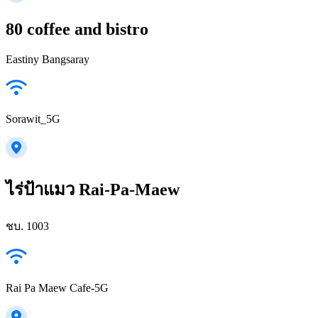
80 coffee and bistro
Eastiny Bangsaray
Sorawit_5G
ไร่ป้าแมว Rai-Pa-Maew
ชบ. 1003
Rai Pa Maew Cafe-5G