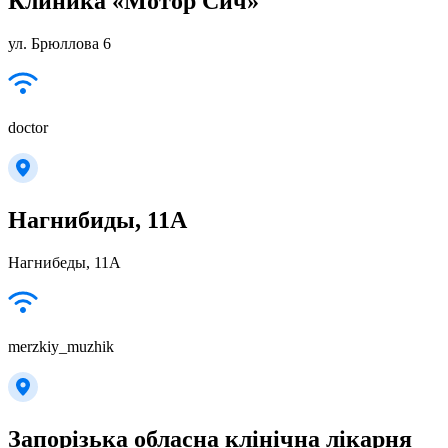
Клиника «Мотор Сич»
ул. Брюллова 6
doctor
Нагнибиды, 11А
Нагнибеды, 11А
merzkiy_muzhik
Запорізька обласна клінічна лікарня