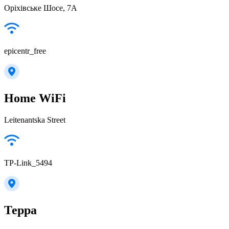
Оріхівське Шосе, 7А
epicentr_free
Home WiFi
Leitenantska Street
TP-Link_5494
Терра