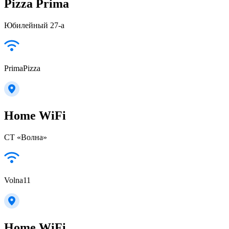
Pizza Prima
Юбилейный 27-а
PrimaPizza
Home WiFi
СТ «Волна»
Volna11
Home WiFi