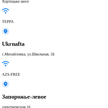
Хортицьке шосе
TEPPA
Ukrnafta
с.Михайловка, ул.Школьная, 1Б
AZS-FREE
Запорожье-левое
электрическая 1б