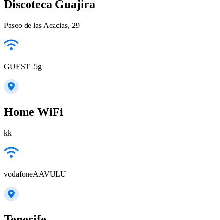
Discoteca Guajira
Paseo de las Acacias, 29
GUEST_5g
Home WiFi
kk
vodafoneAAVULU
Tenerife