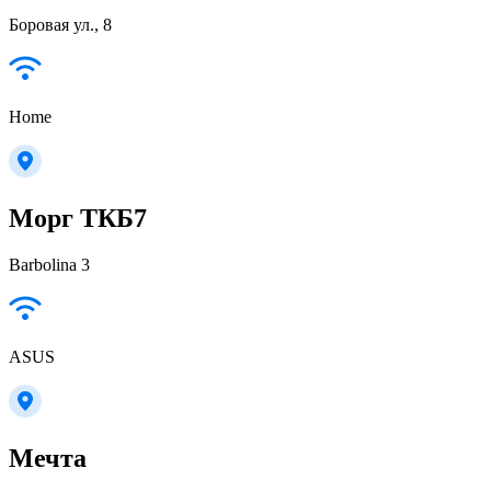
Боровая ул., 8
Home
Морг ТКБ7
Barbolina 3
ASUS
Мечта