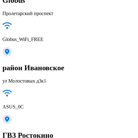
Globus
Пролетарский проспект
Globus_WiFi_FREE
район Ивановское
ул Молостовых д3к1
ASUS_0C
ГВЗ Ростокино