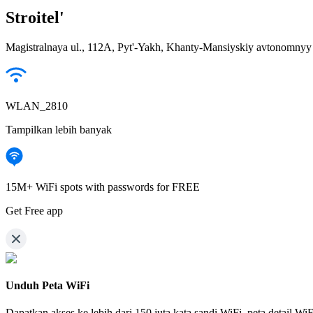
Stroitel'
Magistralnaya ul., 112А, Pyt'-Yakh, Khanty-Mansiyskiy avtonomnyy
WLAN_2810
Tampilkan lebih banyak
15M+ WiFi spots with passwords for FREE
Get Free app
Unduh Peta WiFi
Dapatkan akses ke lebih dari
150 juta kata sandi WiFi,
peta detail Wi