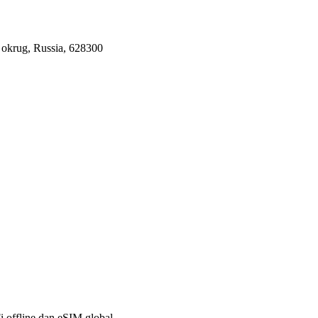
 okrug, Russia, 628300
Fi offline dan eSIM global