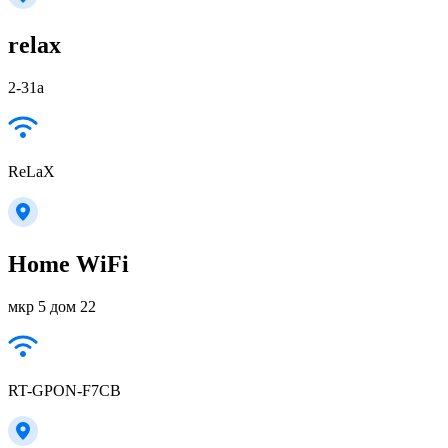
relax
2-31а
ReLaX
Home WiFi
мкр 5 дом 22
RT-GPON-F7CB