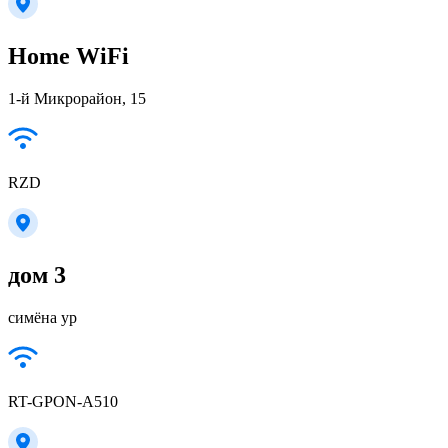
Home WiFi
1-й Микрорайон, 15
RZD
дом 3
симёна ур
RT-GPON-A510