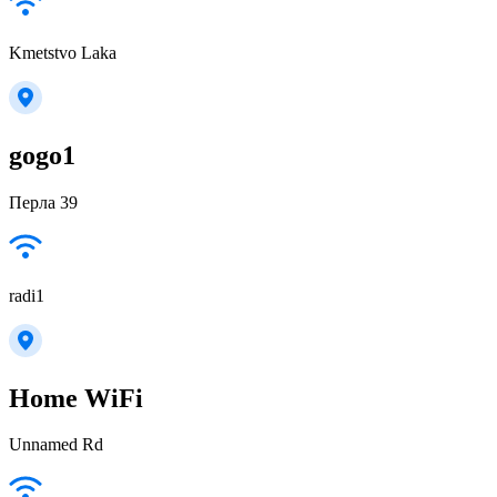
Kmetstvo Laka
gogo1
Перла 39
radi1
Home WiFi
Unnamed Rd