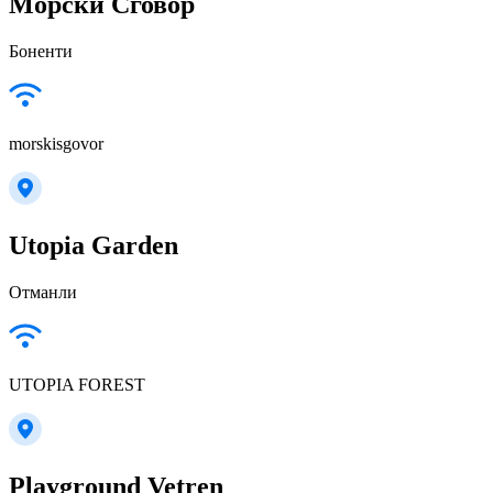
Морски Сговор
Боненти
morskisgovor
Utopia Garden
Отманли
UTOPIA FOREST
Playground Vetren