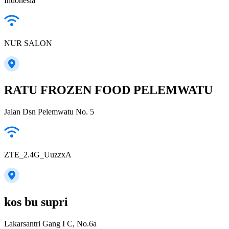
Indonesia
NUR SALON
RATU FROZEN FOOD PELEMWATU
Jalan Dsn Pelemwatu No. 5
ZTE_2.4G_UuzzxA
kos bu supri
Lakarsantri Gang I C, No.6a