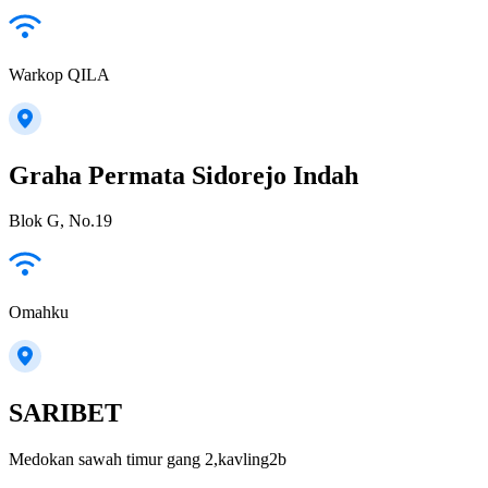
Warkop QILA
Graha Permata Sidorejo Indah
Blok G, No.19
Omahku
SARIBET
Medokan sawah timur gang 2,kavling2b