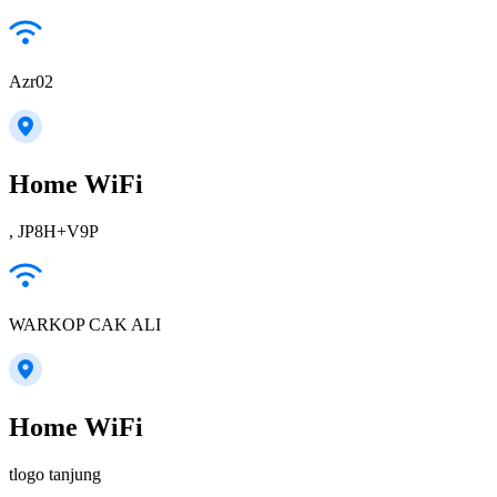
Azr02
Home WiFi
, JP8H+V9P
WARKOP CAK ALI
Home WiFi
tlogo tanjung