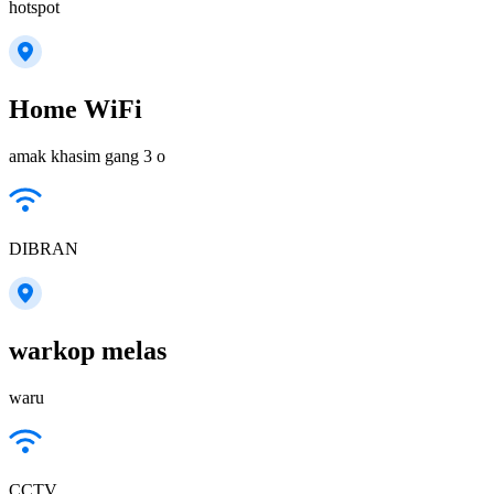
hotspot
Home WiFi
amak khasim gang 3 o
DIBRAN
warkop melas
waru
CCTV