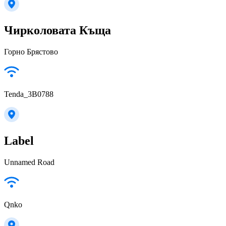
Чирколовата Къща
Горно Брястово
Tenda_3B0788
Label
Unnamed Road
Qnko