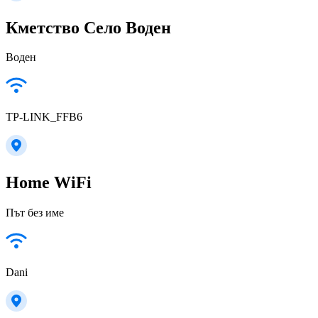
Кметство Село Воден
Воден
TP-LINK_FFB6
Home WiFi
Път без име
Dani