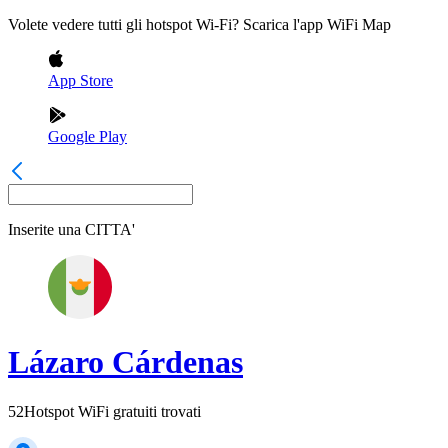
Volete vedere tutti gli hotspot Wi-Fi? Scarica l'app WiFi Map
App Store
Google Play
Inserite una
CITTA'
Lázaro Cárdenas
52
Hotspot WiFi gratuiti trovati