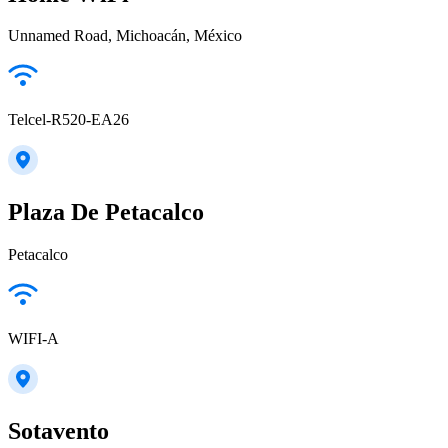
Unnamed Road, Michoacán, México
Telcel-R520-EA26
Plaza De Petacalco
Petacalco
WIFI-A
Sotavento