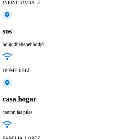
INFINITUM3A13
sos
hdujddhehehehhddjd
HOME-0BEF
casa hogar
cantón las pilas
FAMILIA-LOPEZ