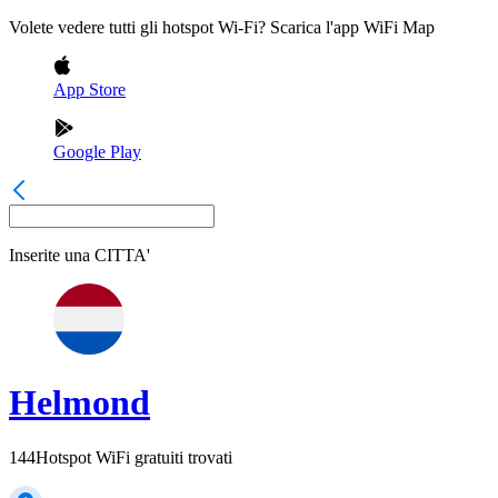
Volete vedere tutti gli hotspot Wi-Fi? Scarica l'app WiFi Map
App Store
Google Play
Inserite una
CITTA'
Helmond
144
Hotspot WiFi gratuiti trovati