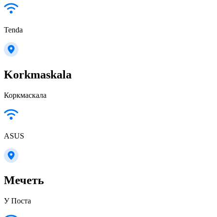
Tenda
Korkmaskala
Коркмаскала
ASUS
Мечеть
У Поста