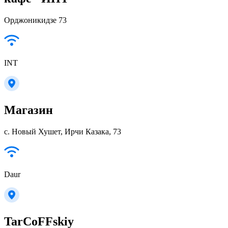
Орджоникидзе 73
INT
Магазин
с. Новый Хушет, Ирчи Казака, 73
Daur
TarCoFFskiy