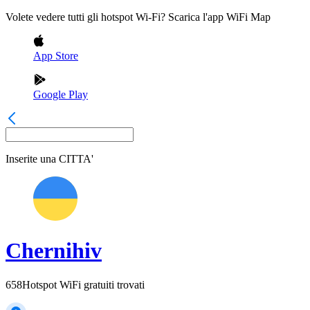
Volete vedere tutti gli hotspot Wi-Fi? Scarica l'app WiFi Map
App Store
Google Play
Inserite una
CITTA'
Chernihiv
658
Hotspot WiFi gratuiti trovati