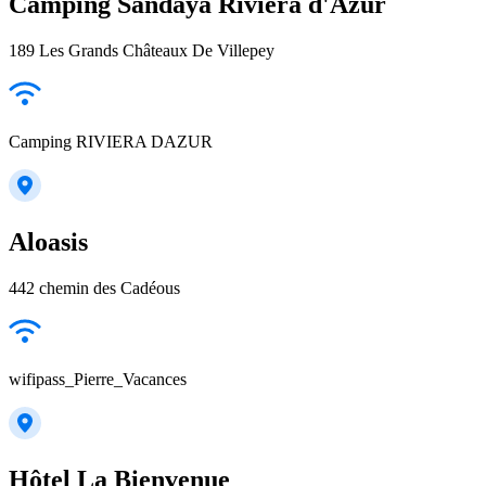
Camping Sandaya Riviera d'Azur
189 Les Grands Châteaux De Villepey
Camping RIVIERA DAZUR
Aloasis
442 chemin des Cadéous
wifipass_Pierre_Vacances
Hôtel La Bienvenue