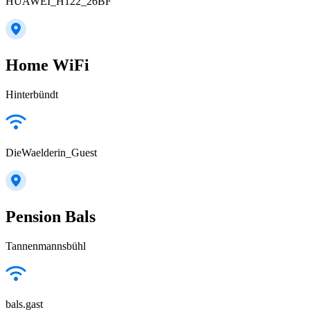
HUAWEI_H122_26BF
Home WiFi
Hinterbündt
DieWaelderin_Guest
Pension Bals
Tannenmannsbühl
bals.gast