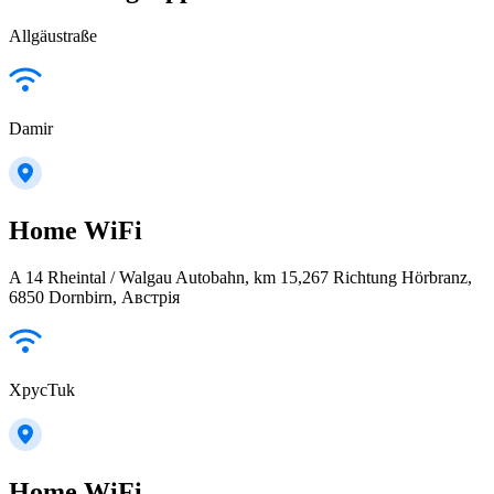
Allgäustraße
Damir
Home WiFi
A 14 Rheintal / Walgau Autobahn, km 15,267 Richtung Hörbranz,
6850 Dornbirn, Австрія
XpycTuk
Home WiFi