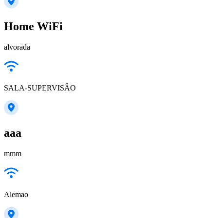
Home WiFi
alvorada
SALA-SUPERVISÂO
aaa
mmm
Alemao