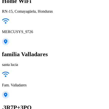
Home WiFi
RN-15, Comayagüela, Honduras
MERCUSYS_9726
familia Valladares
santa lucia
Fam. Valladares
,3R7P+3PQ