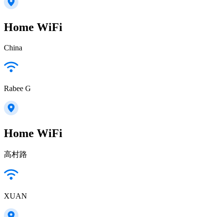
Home WiFi
China
Rabee G
Home WiFi
高村路
XUAN