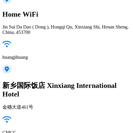
Home WiFi
Jin Sui Da Dao ( Dong ), Hongqi Qu, Xinxiang Shi, Henan Sheng,
China, 453700
huangjihuang
新乡国际饭店 Xinxiang International
Hotel
金穗大道461号
CMCC