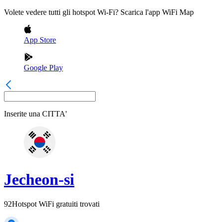
Volete vedere tutti gli hotspot Wi-Fi? Scarica l'app WiFi Map
App Store
Google Play
Inserite una
CITTA'
Jecheon-si
92
Hotspot WiFi gratuiti trovati