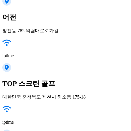
어전
청전동 785 의림대로31가길
iptime
TOP 스크린 골프
대한민국 충청북도 제천시 하소동 175-18
iptime