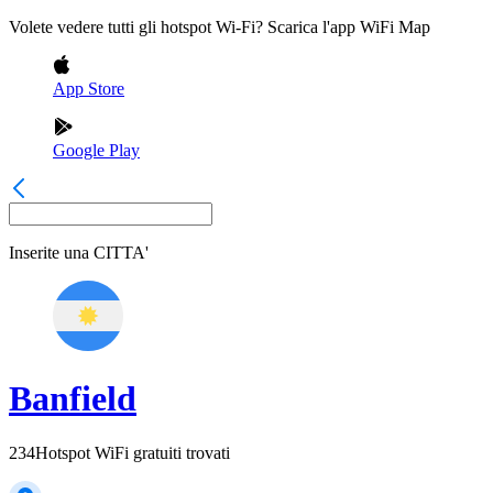
Volete vedere tutti gli hotspot Wi-Fi? Scarica l'app WiFi Map
App Store
Google Play
Inserite una
CITTA'
Banfield
234
Hotspot WiFi gratuiti trovati