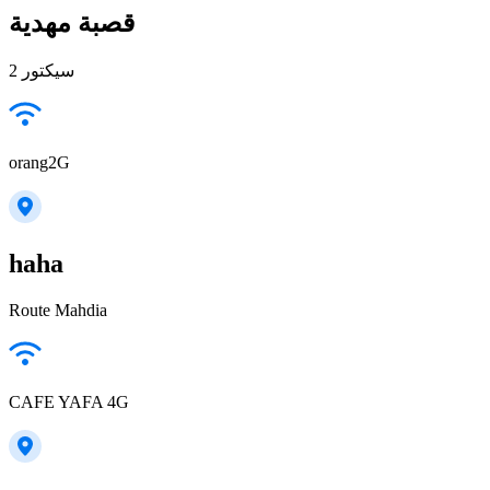
قصبة مهدية
سيكتور 2
orang2G
haha
Route Mahdia
CAFE YAFA 4G