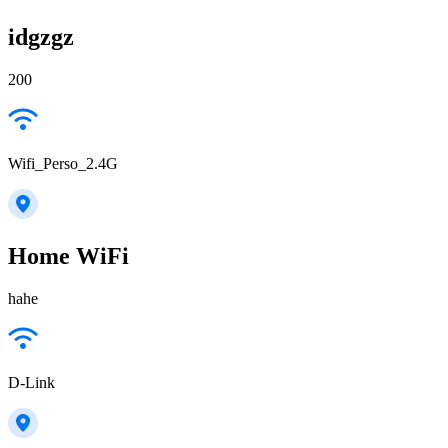
idgzgz
200
Wifi_Perso_2.4G
Home WiFi
hahe
D-Link