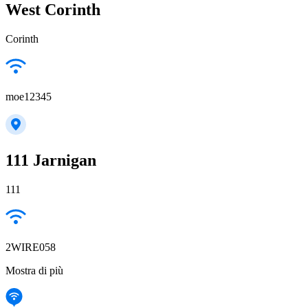
West Corinth
Corinth
moe12345
111 Jarnigan
111
2WIRE058
Mostra di più