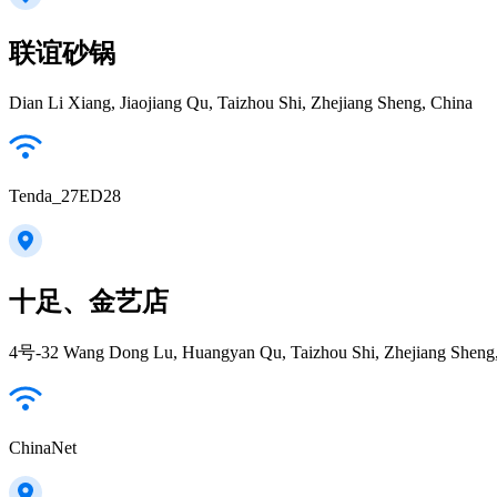
联谊砂锅
Dian Li Xiang, Jiaojiang Qu, Taizhou Shi, Zhejiang Sheng, China
Tenda_27ED28
十足、金艺店
4号-32 Wang Dong Lu, Huangyan Qu, Taizhou Shi, Zhejiang Sheng,
ChinaNet