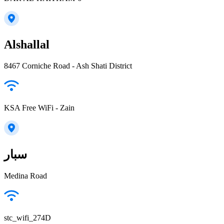
Alshallal
8467 Corniche Road - Ash Shati District
KSA Free WiFi - Zain
سبار
Medina Road
stc_wifi_274D