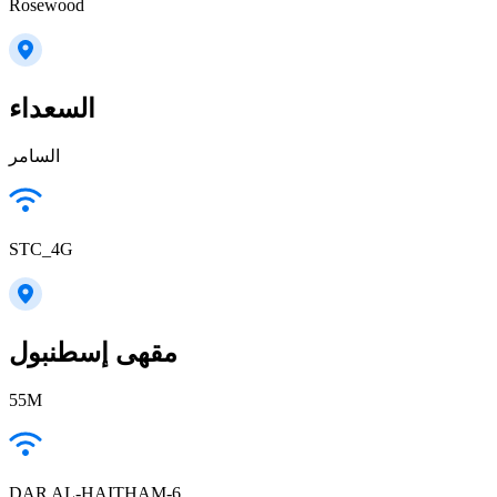
Rosewood
السعداء
السامر
STC_4G
مقهى إسطنبول
55M
DAR AL-HAITHAM-6