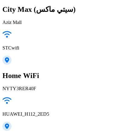
City Max (سيتي ماكس)
Aziz Mall
STCwifi
Home WiFi
NYTY3RER40F
HUAWEI_H112_2ED5