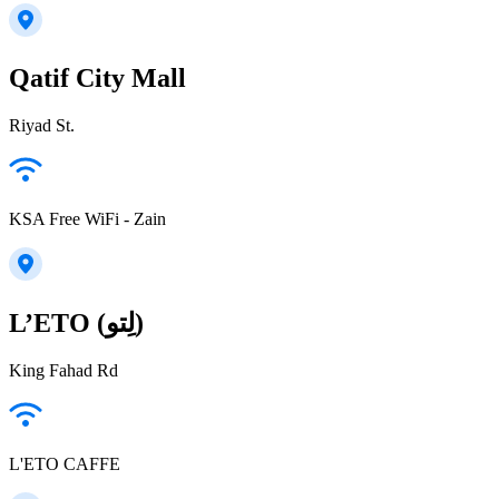
Qatif City Mall
Riyad St.
KSA Free WiFi - Zain
L’ETO (لِتو)
King Fahad Rd
L'ETO CAFFE