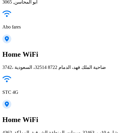
ابو المحاسن, 3065
Abo fares
Home WiFi
3742، ضاحية الملك فهد، الدمام 32514 8722، السعودية
STC 4G
Home WiFi
4362, شارع 10ب, 32463, سيهات, المنطقة الشرقية, المملكة