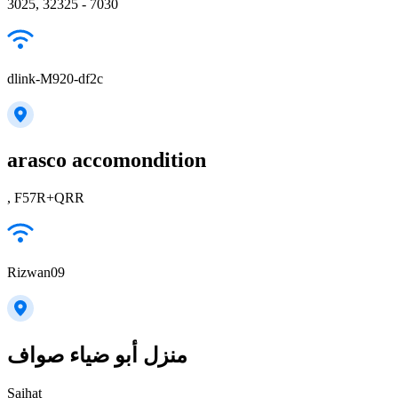
3025, 32325 - 7030
dlink-M920-df2c
arasco accomondition
, F57R+QRR
Rizwan09
منزل أبو ضياء صواف
Saihat