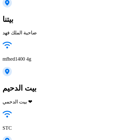
بيتنا
ضاحية الملك فهد
mfhed1400 4g
بيت الدحيم
بيت الدحمي ❤
STC