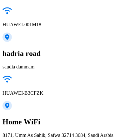
HUAWEI-001M18
hadria road
saudia dammam
HUAWEI-B3CFZK
Home WiFi
8171, Umm As Sahik, Safwa 32714 3684, Saudi Arabia