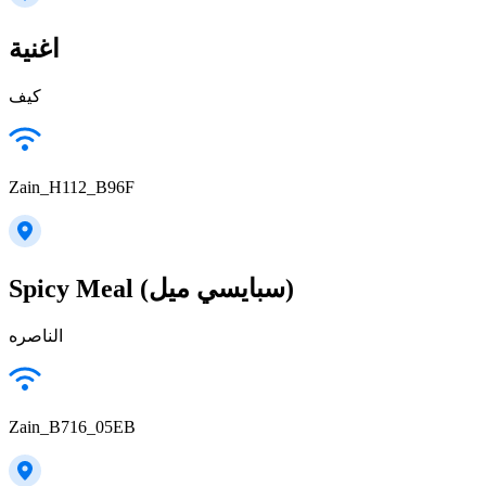
اغنية
كيف
Zain_H112_B96F
Spicy Meal (سبايسي ميل)
الناصره
Zain_B716_05EB