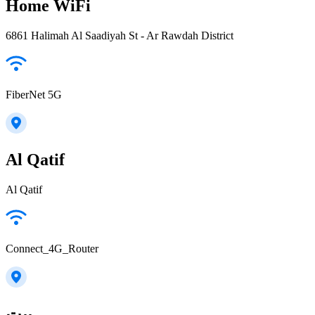
Home WiFi
6861 Halimah Al Saadiyah St - Ar Rawdah District
FiberNet 5G
Al Qatif
Al Qatif
Connect_4G_Router
بيت