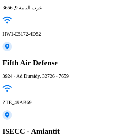
غرب النابية 9, 3656
HW1-E5172-4D52
Fifth Air Defense
3924 - Ad Duraidy, 32726 - 7659
ZTE_49AB69
ISECC - Amiantit