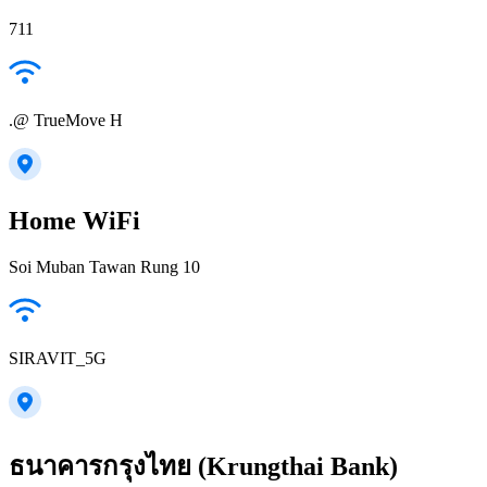
711
.@ TrueMove H
Home WiFi
Soi Muban Tawan Rung 10
SIRAVIT_5G
ธนาคารกรุงไทย (Krungthai Bank)