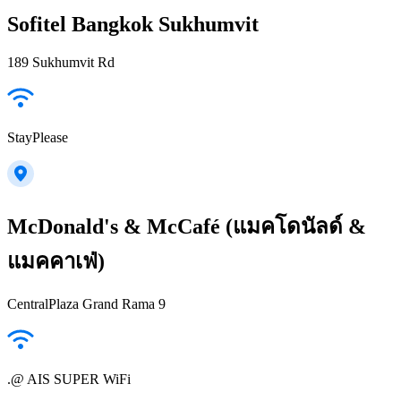
Sofitel Bangkok Sukhumvit
189 Sukhumvit Rd
StayPlease
McDonald's & McCafé (แมคโดนัลด์ &
แมคคาเฟ่)
CentralPlaza Grand Rama 9
.@ AIS SUPER WiFi