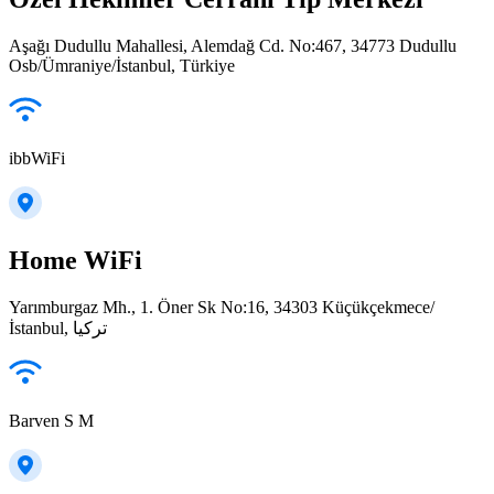
Aşağı Dudullu Mahallesi, Alemdağ Cd. No:467, 34773 Dudullu
Osb/Ümraniye/İstanbul, Türkiye
ibbWiFi
Home WiFi
Yarımburgaz Mh., 1. Öner Sk No:16, 34303 Küçükçekmece/
İstanbul, تركيا
Barven S M