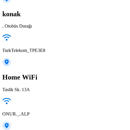
konak
, Otobüs Durağı
TurkTelekom_TPE3E8
Home WiFi
Taslik Sk. 13A
ONUR._.ALP