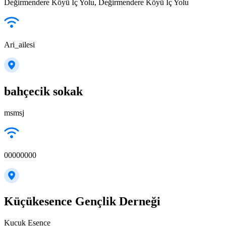
Değirmendere Köyü İç Yolu, Değirmendere Köyü İç Yolu
Ari_ailesi
bahçecik sokak
msmsj
00000000
Küçükesence Gençlik Derneği
Kucuk Esence