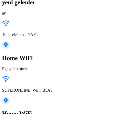
yeni gelenler
ay
TurkTelekom_T7AF5
Home WiFi
Ege yıldız sitesi
SUPERONLINE_WiFi_B5A8
Home WiFi