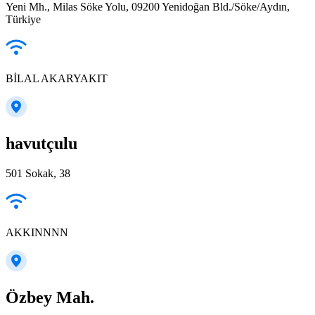
Yeni Mh., Milas Söke Yolu, 09200 Yenidoğan Bld./Söke/Aydın,
Türkiye
BİLAL AKARYAKIT
havutçulu
501 Sokak, 38
AKKINNNN
Özbey Mah.