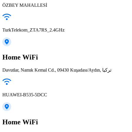
ÖZBEY MAHALLESİ
TurkTelekom_ZTA7RS_2.4GHz
Home WiFi
Davutlar, Namık Kemal Cd., 09430 Kuşadası/Aydın, تركيا
HUAWEI-B535-5DCC
Home WiFi