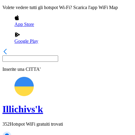
Volete vedere tutti gli hotspot Wi-Fi? Scarica l'app WiFi Map
App Store
Google Play
Inserite una
CITTA'
Illichivs'k
352
Hotspot WiFi gratuiti trovati