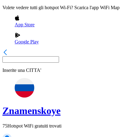
Volete vedere tutti gli hotspot Wi-Fi? Scarica l'app WiFi Map
App Store
Google Play
Inserite una
CITTA'
Znamenskoye
75
Hotspot WiFi gratuiti trovati