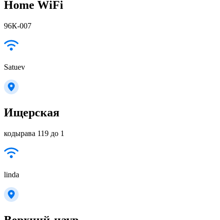
Home WiFi
96К-007
Satuev
Ищерская
кодырава 119 до 1
linda
Верхний-наур