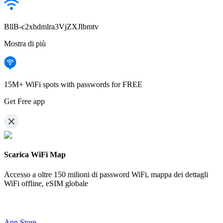
BllB-c2xhdmlra3VjZXJlbmtv
Mostra di più
15M+ WiFi spots with passwords for FREE
Get Free app
Scarica WiFi Map
Accesso a oltre
150 milioni di password WiFi,
mappa dei dettagli
WiFi offline, eSIM globale
App Store