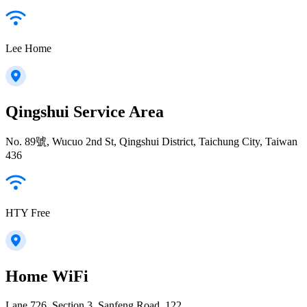
Lee Home
Qingshui Service Area
No. 89號, Wucuo 2nd St, Qingshui District, Taichung City, Taiwan
436
HTY Free
Home WiFi
Lane 726, Section 3, Sanfeng Road, 122