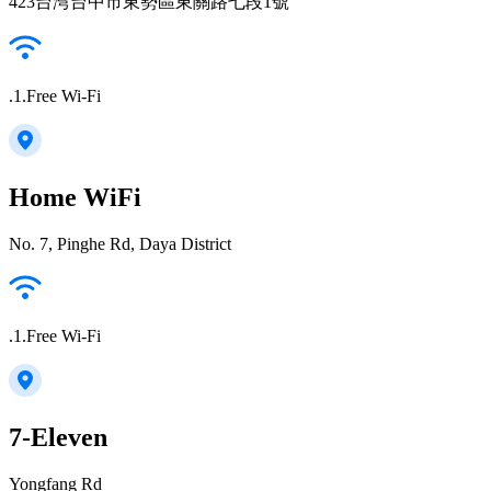
423台湾台中市東勢區東關路七段1號
.1.Free Wi-Fi
Home WiFi
No. 7, Pinghe Rd, Daya District
.1.Free Wi-Fi
7-Eleven
Yongfang Rd