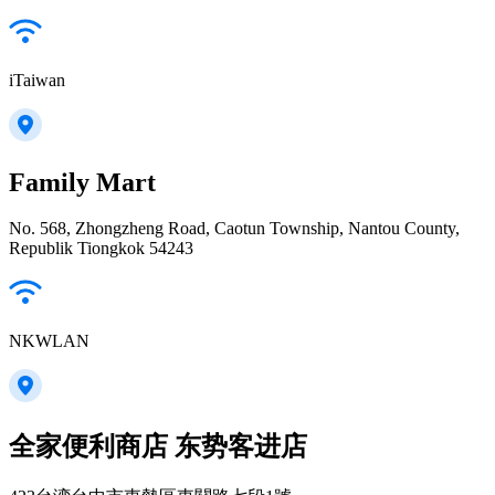
iTaiwan
Family Mart
No. 568, Zhongzheng Road, Caotun Township, Nantou County,
Republik Tiongkok 54243
NKWLAN
全家便利商店 东势客进店