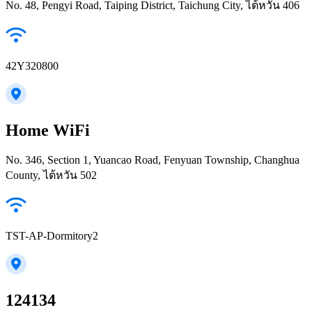
No. 48, Pengyi Road, Taiping District, Taichung City, ไต้หวัน 406
42Y320800
Home WiFi
No. 346, Section 1, Yuancao Road, Fenyuan Township, Changhua
County, ไต้หวัน 502
TST-AP-Dormitory2
124134