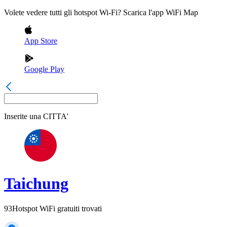
Volete vedere tutti gli hotspot Wi-Fi? Scarica l'app WiFi Map
App Store
Google Play
Inserite una
CITTA'
Taichung
93
Hotspot WiFi gratuiti trovati