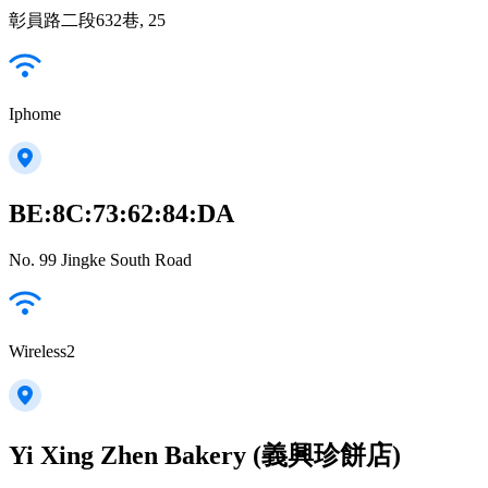
彰員路二段632巷, 25
Iphome
BE:8C:73:62:84:DA
No. 99 Jingke South Road
Wireless2
Yi Xing Zhen Bakery (義興珍餅店)