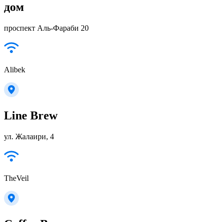
дом
проспект Аль-Фараби 20
Alibek
Line Brew
ул. Жалаири, 4
TheVeil