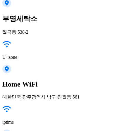
부영세탁소
월곡동 538-2
U+zone
Home WiFi
대한민국 광주광역시 남구 진월동 561
iptime