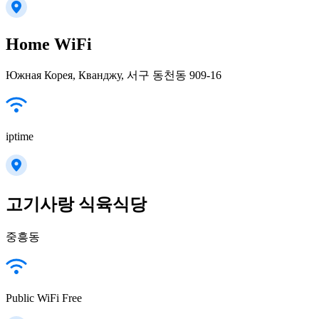
Home WiFi
Южная Корея, Кванджу, 서구 동천동 909-16
iptime
고기사랑 식육식당
중흥동
Public WiFi Free