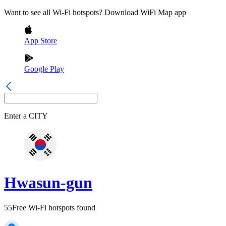
Want to see all Wi-Fi hotspots? Download WiFi Map app
App Store
Google Play
Enter a
CITY
Hwasun-gun
55
Free Wi-Fi hotspots found